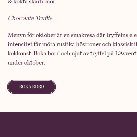
& kokta skärbönor
Chocolate Truffle
Menyn för oktober är en smakresa där tryffelns el
intensitet får möta rustika hösttoner och klassisk i
kokkonst. Boka bord och njut av tryffel på L’Avvent
under oktober.
BOKA BORD