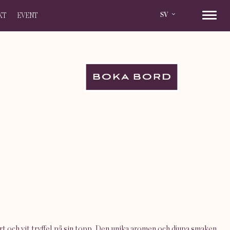
SV
KT
EVENT
BOKA BORD
rt och vit tryffel på sin topp. Den unika aromen och djupa smaken