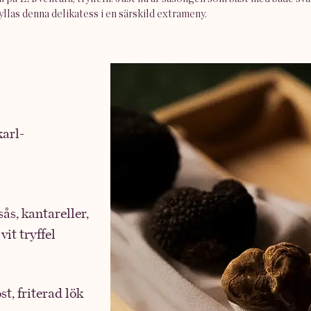
hyllas denna delikatess i en särskild extrameny.
karl-
ås, kantareller,
it tryffel
t, friterad lök