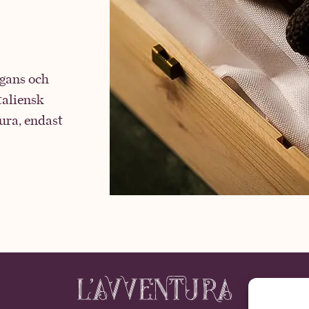
egans och
taliensk
ura, endast