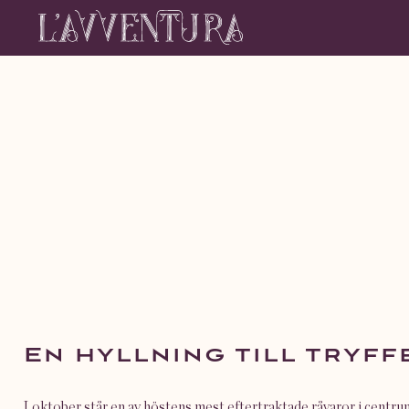
En hyllning till tryf
I oktober står en av höstens mest eftertraktade råvaror i centru