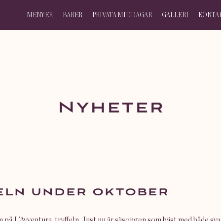
MENYER
BARER
PRIVATA MIDDAGAR
GALLERI
KONTA
Nyheter
feln under oktober
m på L’Avventura, tryffeln. Just nu är säsongen som bäst med både sva