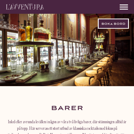
BOKA BORD
BARER
Inled eller avrunda kvällen i någon av våra två livliga barer, där stämningen alltid är
på topp. Här serveras ett stort utbud av klassiska cocktails med fokus på