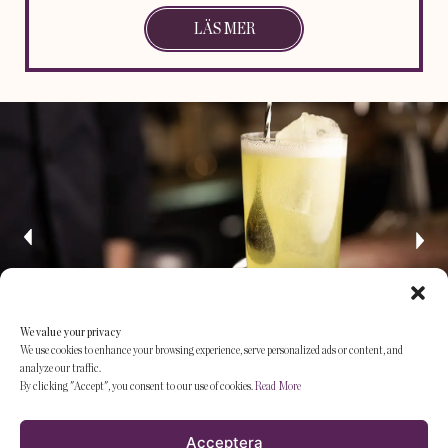
LÄS MER
We value your privacy
We use cookies to enhance your browsing experience, serve personalized ads or content, and
analyze our traffic.
By clicking "Accept", you consent to our use of cookies.
Read More
Acceptera
BAR