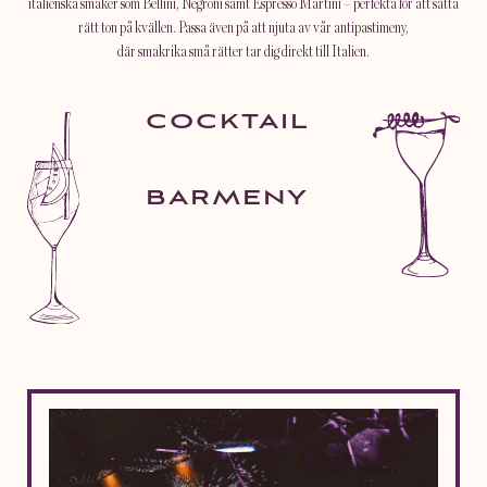
italienska smaker som Bellini, Negroni samt Espresso Martini – perfekta för att sätta
rätt ton på kvällen. Passa även på att njuta av vår antipastimeny,
där smakrika små rätter tar dig direkt till Italien.
COCKTAIL
BARMENY